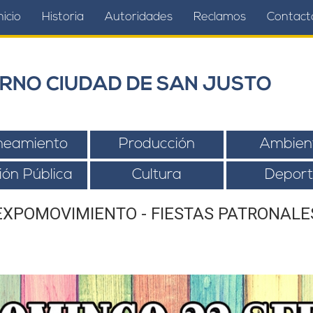
nicio
Historia
Autoridades
Reclamos
Contact
RNO CIUDAD DE SAN JUSTO
neamiento
Producción
Ambien
ión Pública
Cultura
Deport
EXPOMOVIMIENTO - FIESTAS PATRONALE