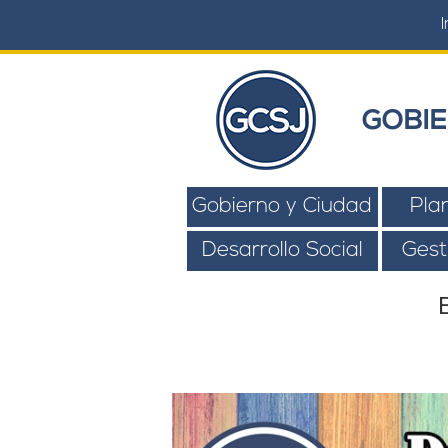
I
GOBIE
Gobierno y Ciudad
Pla
Desarrollo Social
Gest